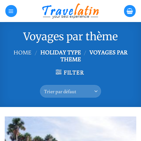
Skip
to
content
Voyages par thème
HOME
/
HOLIDAY TYPE
/
VOYAGES PAR
THÈME
FILTER