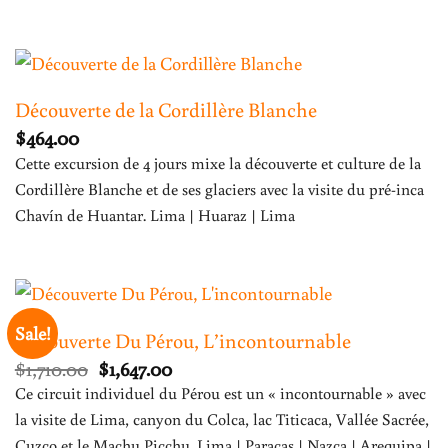
Découverte de la Cordillère Blanche
$
464.00
Cette excursion de 4 jours mixe la découverte et culture de la
Cordillère Blanche et de ses glaciers avec la visite du pré-inca
Chavín de Huantar. Lima | Huaraz | Lima
Sale!
Découverte Du Pérou, L’incontournable
Original
Current
$
1,710.00
$
1,647.00
Prix
Prix
Ce circuit individuel du Pérou est un « incontournable » avec
was:
is:
la visite de Lima, canyon du Colca, lac Titicaca, Vallée Sacrée,
$1,710.00.
$1,647.00.
Cuzco et le Machu Picchu. Lima | Paracas | Nazca | Arequipa |