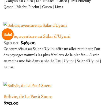
| Canyon du Colca | Lac Titicaca | Cusco | Trek Huchuy
Qosqo | Machu Picchu | Cusco | Lima
Sale!
Bolivie, aventure au Salar d’Uyuni
Original
Current
$
510.00
$
469.00
Prix
Prix
Ce court séjour au Salar d’Uyuni offre un aller-retour sur l’un
was:
is:
des paysages naturels les plus fabuleux de la planète… A voir
$510.00.
$469.00.
au moins une fois dans sa vie. La Paz | Uyuni | Salar d’Uyuni |
La Paz
Bolivie, de La Paz à Sucre
$
792.00