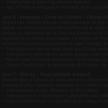
– Visite privée à pied et guidée en français.
– Nuit à l’hôtel à Arequipa en fonction de la catégori
Jour 6 : Arequipa – Croix du Condor – Chivay (a
Départ très matinal pour les hauts plateaux et pou
arriver sur l’altiplano puis redescendre sur le vil
Arrivée au belvédère de la Croix du Condor où le C
courants d’air chaud ascendants. Le vol de cet imp
sources d’eaux chaudes (entrée à votre charge). De 
– Petit-déjeuner lors du trajet Arequipa-Chivay inclu
– Transport en véhicule en service groupé avec gu
– Nuit à l’hôtel à Chivay en fonction de la catégorie 
– Option Confort pour la découverte du Canyon de 
Jour 7 : Chivay – Puno (altitude 3 812m)
Matinée libre à Chivay où nous pouvons observer son
touristique pour l’altiplano à travers la Cordillère 
– Petit-déjeuner inclus, déjeuner et dîner libres.
– Transport en bus touristique confortable avec ar
– Nuit à l’hôtel à Puno en fonction de la catégorie d’