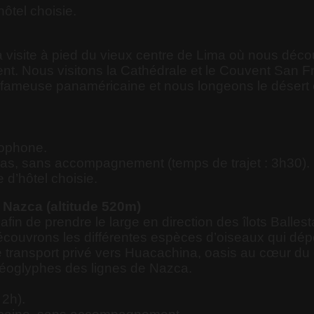
hôtel choisie.
isite à pied du vieux centre de Lima où nous décou
nt. Nous visitons la Cathédrale et le Couvent San Fr
 fameuse panaméricaine et nous longeons le désert cô
cophone.
cas, sans accompagnement (temps de trajet : 3h30).
e d’hôtel choisie.
 Nazca (altitude 520m)
 de prendre le large en direction des îlots Ballesta
écouvrons les différentes espèces d’oiseaux qui dép
 transport privé vers Huacachina, oasis au cœur du d
géoglyphes des lignes de Nazca.
 2h).