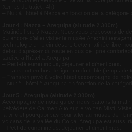
– Transport en véhicule privé sur la route panam
(temps de trajet : 4h)
– Nuit à l’hôtel à Nazca en fonction de la catégorie 
Jour 4 : Nazca – Arequipa (altitude 2 300m)
Matinée libre à Nazca. Nous vous proposons de déam
ou encore d’aller visiter le musée Antonini retraçant
technologie en plein désert. Cette matinée libre no
début d’après-midi, route en bus de ligne confortabl
tardive à l’hôtel à Arequipa.
– Petit-déjeuner inclus, déjeuner et dîner libres.
– Transport en bus de ligne confortable (temps de tr
– Transfert privé à votre hôtel accompagné de notr
– Nuit à l’hôtel à Arequipa en fonction de la catégori
Jour 5 : Arequipa (altitude 2 300m)
Accompagné de notre guide, nous partons la matiné
belvédère de Carmen Alto sur le volcan Misti. Visite
la ville et pourquoi pas pour aller au musée de l’U
volcans de la vallée du Colca. Arequipa est aussi ri
– Petit-déjeuner inclus, déjeuner et dîner libres.