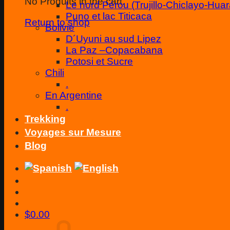
No Produits in the cart.
Le nord Pérou (Trujillo-Chiclayo-Huar
Puno et lac Titicaca
Return to shop
Bolivie
D´Uyuni au sud Lipez
La Paz –Copacabana
Potosi et Sucre
Chili
.
En Argentine
.
Trekking
Voyages sur Mesure
Blog
$
0.00