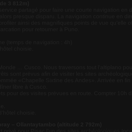
tude 3 812m)
vice partagé pour faire une courte navigation en dir
a alors presque disparu. La navigation continue en di
 profiter ainsi des magnifiques points de vue qu’elle
barcation pour retourner à Puno.
e (temps de navigation : 4h)
hôtel choisie.
Monde … Cusco. Nous traversons tout l’altiplano pour 
rêts sont prévus afin de visiter les sites archéologiq
ommée «Chapelle Sixtine des Andes». Arrivée en fin d
dîner libre à Cusco.
êts pour des visites prévues en route. Compter 10h d
ce.
d’hôtel choisie.
ray – Ollantaytambo (altitude 2 792m)
 privé pour Pisac l’un des sites archéologiques Inc