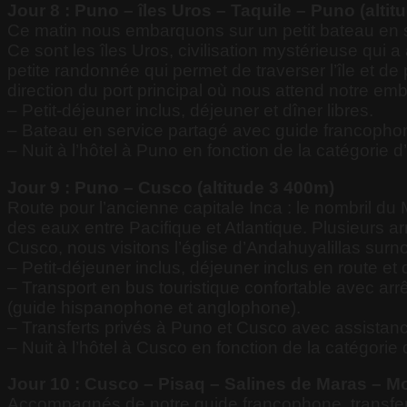
Jour 8 : Puno – îles Uros – Taquile – Puno (alti
Ce matin nous embarquons sur un petit bateau en ser
Ce sont les îles Uros, civilisation mystérieuse qui 
petite randonnée qui permet de traverser l’île et de
direction du port principal où nous attend notre em
– Petit-déjeuner inclus, déjeuner et dîner libres.
– Bateau en service partagé avec guide francophon
– Nuit à l’hôtel à Puno en fonction de la catégorie d’
Jour 9 : Puno – Cusco (altitude 3 400m)
Route pour l’ancienne capitale Inca : le nombril du 
des eaux entre Pacifique et Atlantique. Plusieurs ar
Cusco, nous visitons l’église d’Andahuyalillas surn
– Petit-déjeuner inclus, déjeuner inclus en route et 
– Transport en bus touristique confortable avec arr
(guide hispanophone et anglophone).
– Transferts privés à Puno et Cusco avec assistan
– Nuit à l’hôtel à Cusco en fonction de la catégorie 
Jour 10 : Cusco – Pisaq – Salines de Maras – Mo
Accompagnés de notre guide francophone, transfert