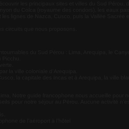
couvrir les principaux sites et villes du Sud Pérou,
 canyon du Colca (royaume des condors), les eaux paisi
t les lignes de Nazca, Cusco, puis la Vallée Sacrée
s circuits que nous proposons.
ntournables du Sud Pérou : Lima, Arequipa, le Canyo
u Picchu.
verte.
r la ville coloniale d’Arequipa.
co, la capitale des Incas et à Arequipa, la ville bl
 Lima. Notre guide francophone nous accueille pour n
ls pour notre séjour au Pérou. Aucune activité n’est
is.
phone de l’aéroport à l’hôtel