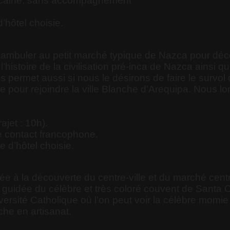
éricaine, sans accompagnement
d’hôtel choisie.
buler au petit marché typique de Nazca pour découvr
 l’histoire de la civilisation pré-inca de Nazca ains
us permet aussi si nous le désirons de faire le survo
e pour rejoindre la ville Blanche d’Arequipa. Nous lo
ajet : 10h).
e contact francophone.
e d’hôtel choisie.
e à la découverte du centre-ville et du marché cent
 guidée du célèbre et très coloré couvent de Santa C
niversité Catholique où l’on peut voir la célèbre mo
che en artisanat.