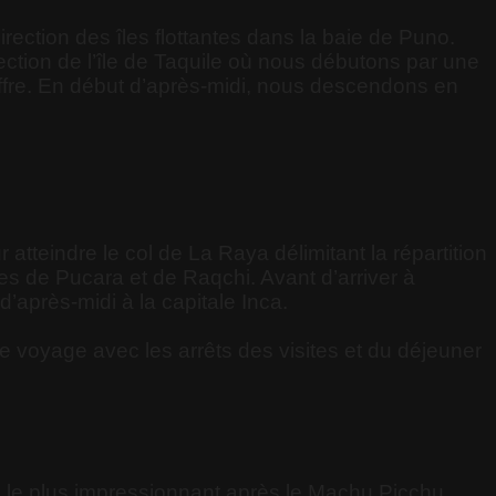
ection des îles flottantes dans la baie de Puno.
rection de l’île de Taquile où nous débutons par une
 offre. En début d’après-midi, nous descendons en
atteindre le col de La Raya délimitant la répartition
ues de Pucara et de Raqchi. Avant d’arriver à
’après-midi à la capitale Inca.
e voyage avec les arrêts des visites et du déjeuner
a le plus impressionnant après le Machu Picchu.