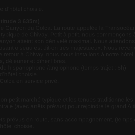
e d’hôtel choisie.
ltitude 3 635m)
r le Canyon du Colca. La route appelée la Transocéa
lage typique de Chivay. Petit à petit, nous commençon
anyon atteint son dénivelé maximal. Nous attendons 
osant oiseau est dit-on très majestueux. Nous reven
retour à Chivay, nous nous installons à notre hôtel. 
s, déjeuner et dîner libres.
ide hispanophone /anglophone (temps trajet : 5h)
d’hôtel choisie.
Colca en service privé.
 petit marché typique et les tenues traditionnelles 
Centrale (avec arrêts prévus) pour rejoindre le grand A
rêts prévus en route, sans accompagnement, (temps de
hôtel choisie.