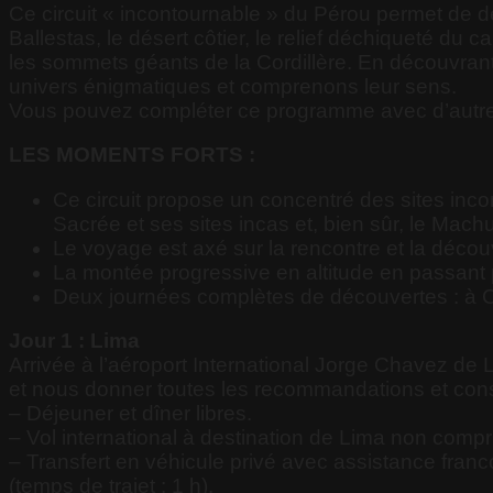
Ce circuit « incontournable » du Pérou permet de dé
Ballestas, le désert côtier, le relief déchiqueté du
les sommets géants de la Cordillère. En découvran
univers énigmatiques et comprenons leur sens.
Vous pouvez compléter ce programme avec d’autre
LES MOMENTS FORTS :
Ce circuit propose un concentré des sites inco
Sacrée et ses sites incas et, bien sûr, le Mach
Le voyage est axé sur la rencontre et la décou
La montée progressive en altitude en passant pa
Deux journées complètes de découvertes : à Cus
Jour 1 : Lima
Arrivée à l’aéroport International Jorge Chavez de
et nous donner toutes les recommandations et consei
– Déjeuner et dîner libres.
– Vol international à destination de Lima non compr
– Transfert en véhicule privé avec assistance franco
(temps de trajet : 1 h).