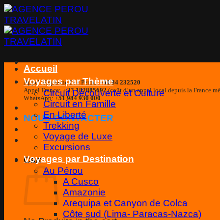
Skip
to
content
Accueil
Voyages par Thème
Appel téléphone fixe Perou:
+51 84 232520
Appel France:
+ 33 182885692
(coût d’un appel local depuis la France mé
Circuit Découverte et Culture
WhatsApp:
+51 984 930 000
Circuit en Famille
En Liberté
NOUS-CONTACTER
Trekking
Voyage de Luxe
Excursions
Voyages par Destination
Cart
Au Pérou
A Cusco
Amazonie
Arequipa et Canyon de Colca
Côte sud (Lima- Paracas-Nazca)