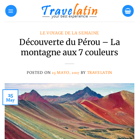
Skip
to
content
LE VOYAGE DE LA SEMAINE
Découverte du Pérou – La
montagne aux 7 couleurs
POSTED ON
25 MAYO, 2017
BY
TRAVELATIN
25
May