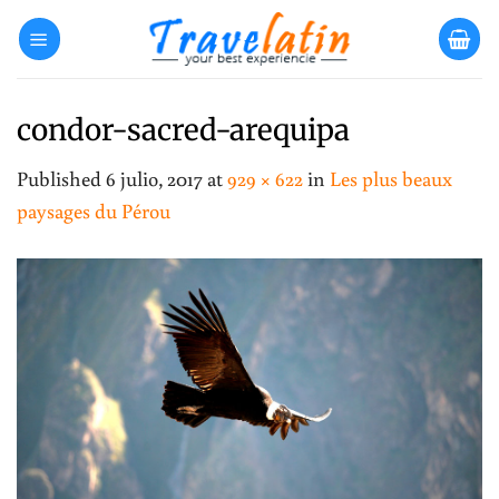
Skip
to
content
condor-sacred-arequipa
Published
6 julio, 2017
at
929 × 622
in
Les plus beaux
paysages du Pérou