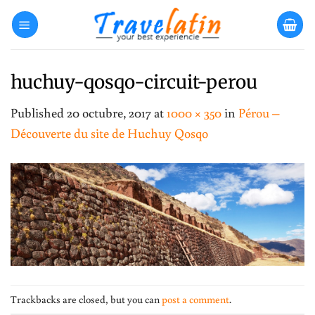
Skip
to
content
huchuy-qosqo-circuit-perou
Published
20 octubre, 2017
at
1000 × 350
in
Pérou –
Découverte du site de Huchuy Qosqo
Trackbacks are closed, but you can
post a comment
.