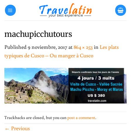
Skip
to
content
machupicchutours
Published
9 noviembre, 2017
at
864 × 253
in
Les plats
typiques de Cusco – Ou manger à Cusco
Trackbacks are closed, but you can
post a comment
.
←
Previous