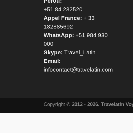
Perou:
+51 84 232520
Appel France:
+ 33
182885692
WhatsApp:
+51 984 930
000
Skype:
Travel_Latin
Email:
infocontact@travelatin.com
Copyright ©
2012 - 2026. Travelatin V