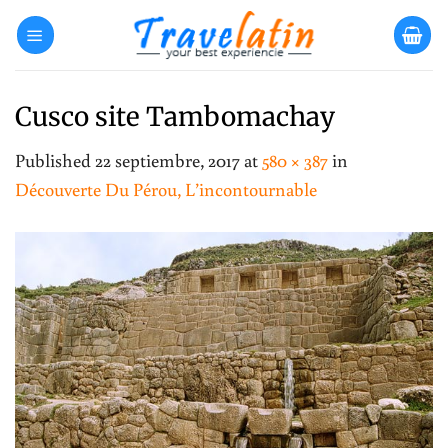
Skip
to
content
Cusco site Tambomachay
Published
22 septiembre, 2017
at
580 × 387
in
Découverte Du Pérou, L’incontournable