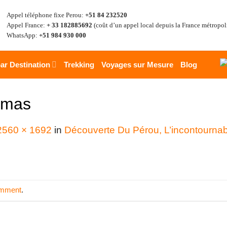
Appel téléphone fixe Perou:
+51 84 232520
Appel France:
+ 33 182885692
(coût d’un appel local depuis la France métropol
WhatsApp:
+51 984 930 000
ar Destination
Trekking
Voyages sur Mesure
Blog
rmas
2560 × 1692
in
Découverte Du Pérou, L’incontournab
omment
.