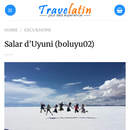
Skip
to
content
HOME
/
EXCURSIONS
Salar d’Uyuni (boluyu02)