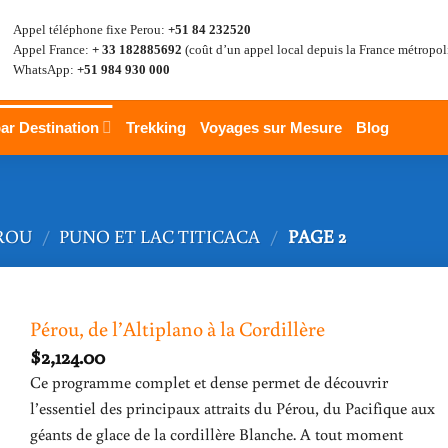
Appel téléphone fixe Perou:
+51 84 232520
Appel France:
+ 33 182885692
(coût d’un appel local depuis la France métropol
WhatsApp:
+51 984 930 000
ar Destination
Trekking
Voyages sur Mesure
Blog
ROU
/
PUNO ET LAC TITICACA
/
PAGE 2
Pérou, de l’Altiplano à la Cordillère
$
2,124.00
Ce programme complet et dense permet de découvrir
l’essentiel des principaux attraits du Pérou, du Pacifique aux
géants de glace de la cordillère Blanche. A tout moment